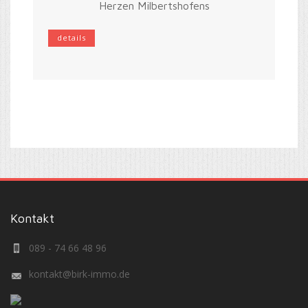
Herzen Milbertshofens
details
Kontakt
089 - 74 66 48 96
kontakt@birk-immo.de