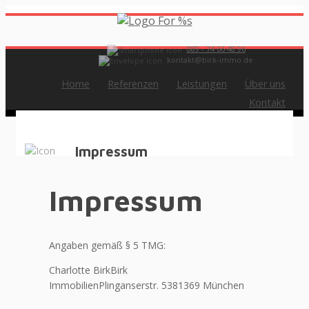
089 - 74 66 48 96
kontakt@birk-immo.de
Home
Referenzen
Leistungen
Über uns
Kontakt
Impressum
Impressum
Angaben gemäß § 5 TMG:
Charlotte BirkBirk
ImmobilienPlinganserstr. 5381369 München