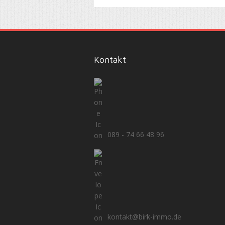
Kontakt
089 - 74 66 48 96
kontakt@birk-immo.de