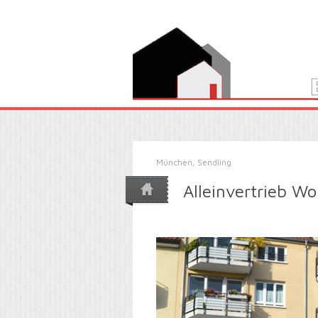
München, Sendling
Alleinvertrieb W